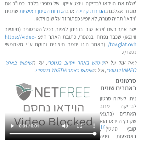
'שלח את הוידאו לבדיקה' ויוצג אייקון של נטפרי בלבד. כמו"כ אם
מוגדר אצלכם ב
הגדרות קהילה
או ב
הגדרות הסינון האישיות
שתגית
'וידאו' תהיה סגורה, לא יופיע כפתור זה על שום וידאו.
ישנו אתר בשם 'וידאו טוב' בו ניתן לצפות בכלל הסרטונים (מיוטיוב
ווימאו) שכבר נפתחו בנטפרי, כתובת האתר היא:
https://video-
tov.glat.ovh/
(האתר הינו יוזמה חיצונית והוקם ע"י משתמשי
נטפרי).
אה עוד על ה
שימוש באתר יוטיוב בנטפרי
, על ה
שימוש באתר
VIMEO בנטפרי
, ועל ה
שימוש באתר WISTIA בנטפרי
.
סרטונים
באתרים שונים
ניתן לשלוח סרטון
לבדיקה מרוב
האתרים (בתנאי
שקובץ הוידאו הוא
[1]
קובץ סטטי)
,
באמצעות פניה