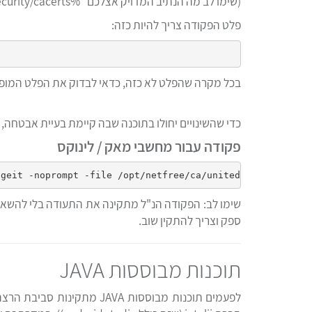
(שימו לב מה הנתיב המדויק אצלכם "%JAVA_HOME%/jre/lib/security/cacerts" בדר"כ צריך להוסיף את גירסת ה jre)
פלט הפקודה צריך להיות כזה:
בכל מקרה שהפלט לא כזה, כדאי לבדוק את הפלט המופיע 
כדי שהשינויים יחולו בתוכנה שבה קיימת בעיית אבטחה,
פקודה עבור מחשבי מאק / לינוקס
שימו לב: הפקודה הנ"ל מתקינה את התעודה בלי להשאיר
ספק וצריך להתקין שוב.
תוכנות מבוססות JAVA