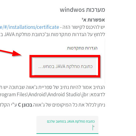
מערכות windwos
אפשרות א'
יש להיכנס לקישור הזה -
/#/installations/certificate
ללחוץ על הגדרות מתקדמות וב'כתובת מחלקת JAVA במחשב שלכם' יש להכניס את הנתיב הרצוי
הנתיב אמור להיות נתיב של ספריית ג'אווה שבתוכה יש תיקיית bin ששם יש את ה 
לדוגמא: C:\Program Files\Android\Android Studio\jbr\
ניתן לכלול את כל המיקומים של ג'אווה
בכונן C
ע"י הקלדת כוכבית 