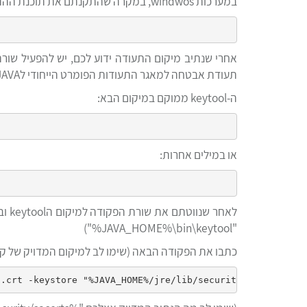
במערכות windwos, במקרה שהתקנתם את תוכנת ההתקנה של תעודת האבטחה, התעודה כבר קיימת במיקום הבא:
תעודת אבטחה למאגר התעודות הפומרט הייחודי לJAVA.
ה-keytool ממוקם במיקום הבא:
או במילים אחרות:
"JAVA_HOME%\bin\keytool%")
כתבו את הפקודה הבאה (שימו לב למיקום המדויק של ק