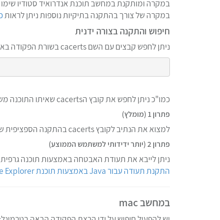
במקרה ומותקנת במחשב תוכנת אנדרואיד סטודיו שימו
במקרה של צורך בהתקנה בתיקיות נוספות ניתן לראות
כ
חיפוש והתקנה בצורה ידנית
ניתן לחפש קבצים עם השם cacerts בשורת הפקודה באמצעות הפקודה הבאה:
כמו"כ ניתן לחפש את קובץ הcacerts שאיתו התוכנה משתמשת באמצעות תוכנת חיפוש כדוגמת
פתרון 1 (מומלץ)
למצוא את הנתיב לקובץ cacerts בהתקנה הספציפית של התוכנה, ולהשתמש בנתיב הזה בפקודה הנזכרת
פתרון 2 (יותר ידידותי למשתמש הממוצע)
ניתן לייבא את תעודת האבטחה באמצעות תוכנה גרפית בשם KeyStore Explorer, מדריך מפורט עם צילומי מסך ברורים הועברו מטעמי נוח
התקנת תעודה עבור Java באמצעות תוכנת KeyStore Explorer
במחשב mac
יש להפעיל חיפוש על ידי הרצת הפקודה הבאה בטרמינל: