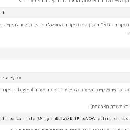
לאחר שנווטתם את שורת הפק
ובץ תעודת האבטחה):