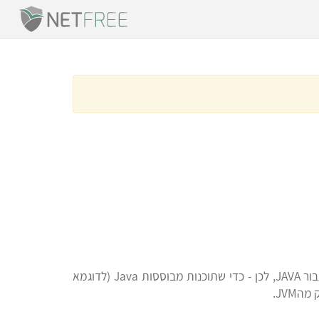
סביבת ההרצה של Java לא משתמשת במאגר תעודות האבטחה של מערכת ההפעלה אלא במאגר עצמאי ובפורמט ייחודי עבור JAVA, לכן - כדי שתוכנות מבוססות Java (לדוגמא