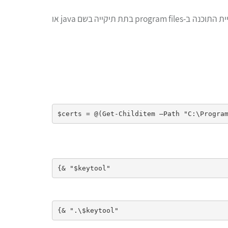
כדי לייבא את התעודה צריך למצוא קודם את הקובץ שמאחסן את מאגר התעודות. בד"כ סביבת ההרצה של JAVA מותקנת בתיקיית התוכנה ב-program files בתת תיקייה בשם java או