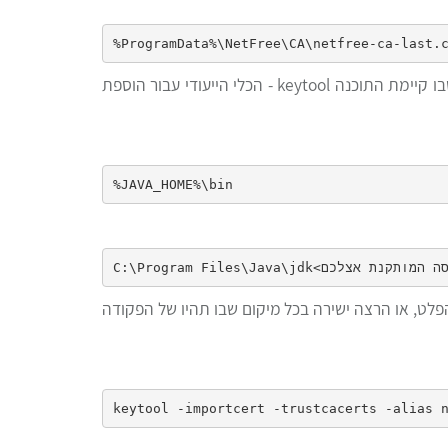
אחרי שנתיב מיקום התעודה ידוע לכם, יש להפעיל שורת פקודה - CMD בחלון שורת פקודה המופעל כמנהל, ולעבור לתיקייה שבו קיימת התוכנה keytool - הכלי הייעודי עבור הוספת
ודה למיקום הkeytool ובדקתם שהוא קיים במיקום זה (על ידי הרצת הפקודה keytool ובדיקת הפלט, או הרצה ישירה בכל מיקום שבו תהיו של הפקודה