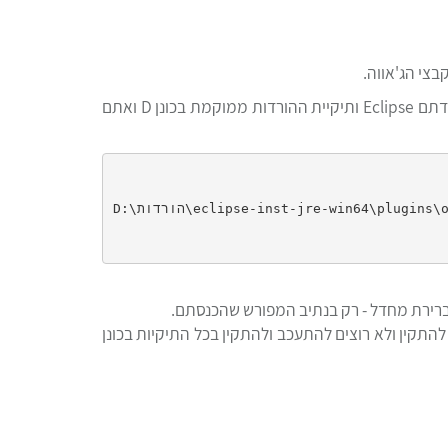
אפשרות נוספת: במקרה שהתקנתם את תוכנת ההתקנה של תעודת האבטחה, התעודה כבר קיימת במיקום הבא: לדוגמא - הורדתם Eclipse ותיקיית ההורדות ממוקמת בכונן D ואתם
D:\הורדות\eclipse-inst-jre-win64\plugins\org.eclipse.justj.openjdk.hotspot.jre.minimal.stripped.win32.x86_64_21.0.4.v20241003-1226\jre

 ואתם יודעים במדוייק את המיקום שבו צריך להתקין ולא רוצים להתעכב ולהתקין בכל התיקיות בכונן