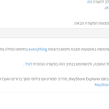
 לב להערה
הזו
אן
.
everything
בחיפוש המילה cacerts ובדיקת הנתיב של הקובץ.
לעיל
.
ות לדף נפרד: