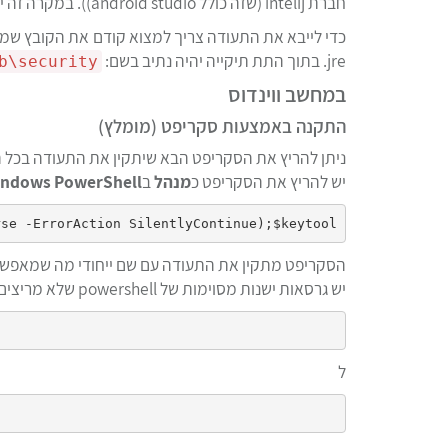
חברת intelij (שזה כולל android studio)). במקרה זה יש צורך לייבא את תעודת נטפרי לכל תוכנה ותוכנה בנפרד.
jre. בתוך התת תיקייה יהיה נתיב בשם:
b\security\
במחשב ווינדוס
התקנה באמצעות סקריפט (מומלץ)
ניתן להריץ את הסקריפט הבא שיתקין את התעודה בכל המיקומים הקיימים ב es
יש להריץ את הסקריפט כ
מנהל
ב
Windows PowerShell (ולא בd
הסקריפט מתקין את התעודה עם שם ייחודי מה שמאפ
יש גרסאות ישנות מסוימות של powershell שלא מריצים את הפקודה keytool מגישה ישירה במקרה כזה יש לשנות את
ל